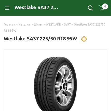
Westlake SA37 225/50 R18 95W
0
Главная
-
Каталог
-
Шины
-
WESTLAKE
-
Sa37
-
Westlake SA37 225/50
R18 95W
Westlake SA37 225/50 R18 95W