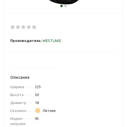
Производитель:
WESTLAKE
Описание
Ширина
225
Высота
50
Диаметр
18
Сезонность
Летняя
Индекс
95
нагрузки