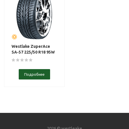
Westlake ZuperAce
SA-57 225/50 R18 95W
Подробнее
2026 © westleake